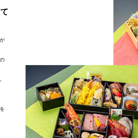
えて
が
の
。
を