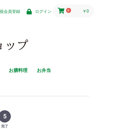
0
￥0
規会員登録
ログイン
お膳料理
お弁当
5
完了