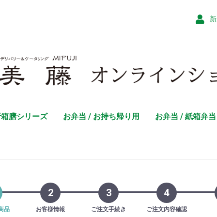
新
折箱膳シリーズ
お弁当 / お持ち帰り用
お弁当 / 紙箱弁当
2
3
4
商品
お客様情報
ご注文手続き
ご注文内容確認