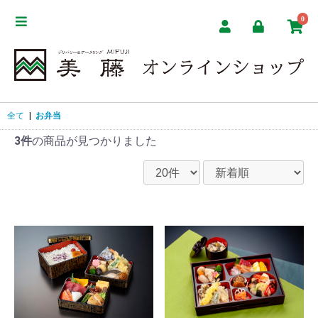
0
全て
|
お弁当
3件
の商品が見つかりました