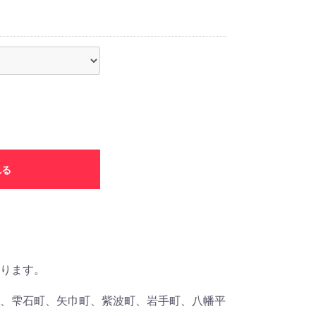
れる
ります。
、雫石町、矢巾町、紫波町、岩手町、八幡平